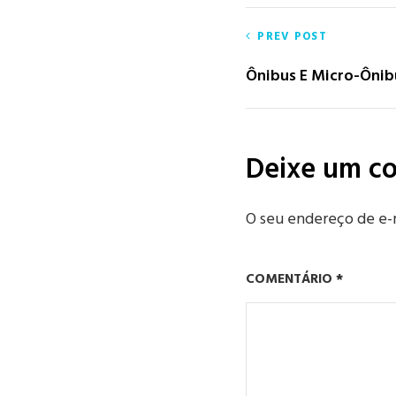
Navegaç
PREV POST
de
Ônibus E Micro-Ônib
Post
Deixe um c
O seu endereço de e-m
COMENTÁRIO
*