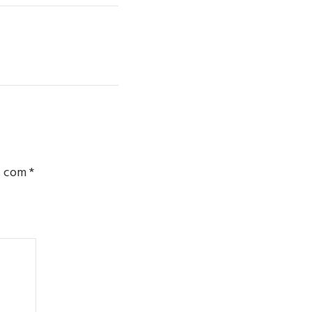
s com
*